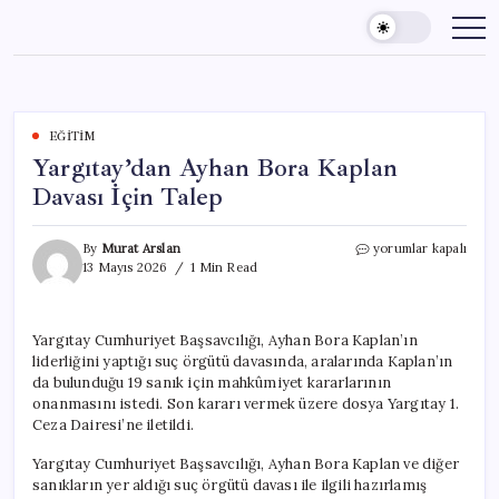
Skip
to
content
EĞITIM
Yargıtay’dan Ayhan Bora Kaplan
Davası İçin Talep
Yargıtay’dan
By
Murat Arslan
yorumlar kapalı
Ayhan
13 Mayıs 2026
1 Min Read
Bora
Kaplan
Davası
Yargıtay Cumhuriyet Başsavcılığı, Ayhan Bora Kaplan’ın
İçin
liderliğini yaptığı suç örgütü davasında, aralarında Kaplan’ın
Talep
için
da bulunduğu 19 sanık için mahkûmiyet kararlarının
onanmasını istedi. Son kararı vermek üzere dosya Yargıtay 1.
Ceza Dairesi’ne iletildi.
Yargıtay Cumhuriyet Başsavcılığı, Ayhan Bora Kaplan ve diğer
sanıkların yer aldığı suç örgütü davası ile ilgili hazırlamış