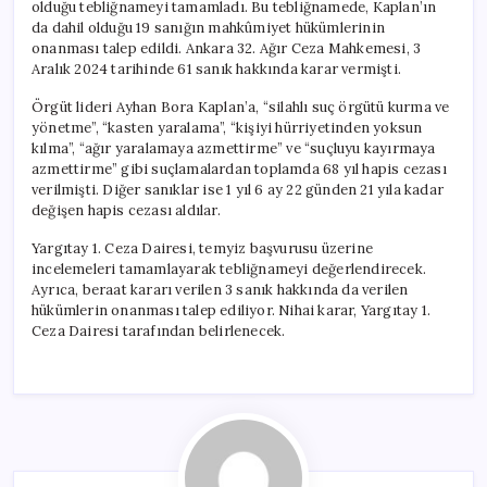
olduğu tebliğnameyi tamamladı. Bu tebliğnamede, Kaplan’ın
da dahil olduğu 19 sanığın mahkûmiyet hükümlerinin
onanması talep edildi. Ankara 32. Ağır Ceza Mahkemesi, 3
Aralık 2024 tarihinde 61 sanık hakkında karar vermişti.
Örgüt lideri Ayhan Bora Kaplan’a, “silahlı suç örgütü kurma ve
yönetme”, “kasten yaralama”, “kişiyi hürriyetinden yoksun
kılma”, “ağır yaralamaya azmettirme” ve “suçluyu kayırmaya
azmettirme” gibi suçlamalardan toplamda 68 yıl hapis cezası
verilmişti. Diğer sanıklar ise 1 yıl 6 ay 22 günden 21 yıla kadar
değişen hapis cezası aldılar.
Yargıtay 1. Ceza Dairesi, temyiz başvurusu üzerine
incelemeleri tamamlayarak tebliğnameyi değerlendirecek.
Ayrıca, beraat kararı verilen 3 sanık hakkında da verilen
hükümlerin onanması talep ediliyor. Nihai karar, Yargıtay 1.
Ceza Dairesi tarafından belirlenecek.