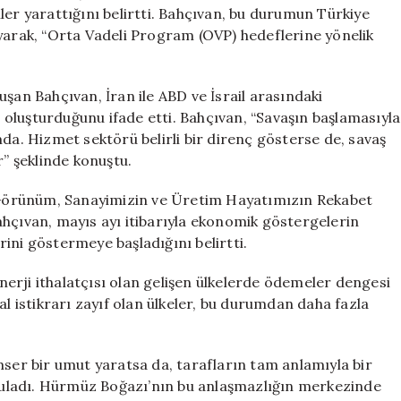
Hedefleri
ler yarattığını belirtti. Bahçıvan, bu durumun Türkiye
Tehlikede
ayarak, “Orta Vadeli Program (OVP) hedeflerine yönelik
için
şan Bahçıvan, İran ile ABD ve İsrail arasındaki
oluşturduğunu ifade etti. Bahçıvan, “Savaşın başlamasıyla
mda. Hizmet sektörü belirli bir direnç gösterse de, savaş
r” şeklinde konuştu.
Görünüm, Sanayimizin ve Üretim Hayatımızın Rekabet
ahçıvan, mayıs ayı itibarıyla ekonomik göstergelerin
ini göstermeye başladığını belirtti.
enerji ithalatçısı olan gelişen ülkelerde ödemeler dengesi
al istikrarı zayıf olan ülkeler, bu durumdan daha fazla
mser bir umut yaratsa da, tarafların tam anlamıyla bir
uladı. Hürmüz Boğazı’nın bu anlaşmazlığın merkezinde