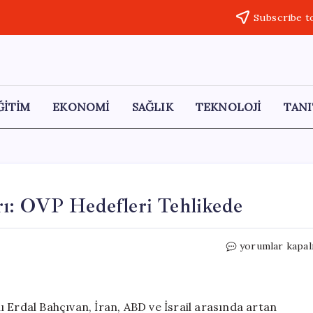
Subscribe t
ĞİTİM
EKONOMİ
SAĞLIK
TEKNOLOJİ
TANI
ı: OVP Hedefleri Tehlikede
İSO
yorumlar kapal
Başkanı
Bahçıvan’dan
Uyarı:
OVP
 Erdal Bahçıvan, İran, ABD ve İsrail arasında artan