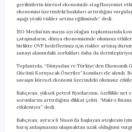
gerilimlerin küresel ekonomide stagflasyonist etki
ekonomisi üzerindeki baskıları artırdığını vurgul
aşağı yönlü riskler artma eğiliminde” dedi.
İSO Meclisi’nin mayıs ayı olağan toplantısında konu
çatışmaların, dünya ekonomisinde olumsuz etkiler 
birlikte OVP hedeflerimiz için riskler artmış duru
sanayi alanındaki zorlukları daha da derinleştiriyo
Toplantıda, “Dünyadan ve Türkiye’den Ekonomik 
Gücünü Koruyacak Öneriler” konuları ele alındı. B
savaşın küresel ekonomi üzerindeki olumsuz etkiler
Bahçıvan, yüksek petrol fiyatlarının, özellikle net 
sorunlarını artırdığına dikkat çekti. “Makro finans
etkileniyor” dedi.
Bahçıvan, ayrıca 8 Nisan’da başlayan ateşkesin iyi
barış anlaşmasına ulaşmaktan uzak olduğunu vurg