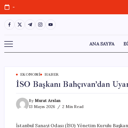
Skip
-
to
content
https://www.facebook.com/
https://twitter.com/
https://t.me/
https://www.instagram.com/
https://youtube.com/
ANA SAYFA
E
EKONOMI
HABER
İSO Başkanı Bahçıvan’dan Uyar
By
Murat Arslan
13 Mayıs 2026
2 Min Read
İstanbul Sanayi Odası (İSO) Yönetim Kurulu Başkanı