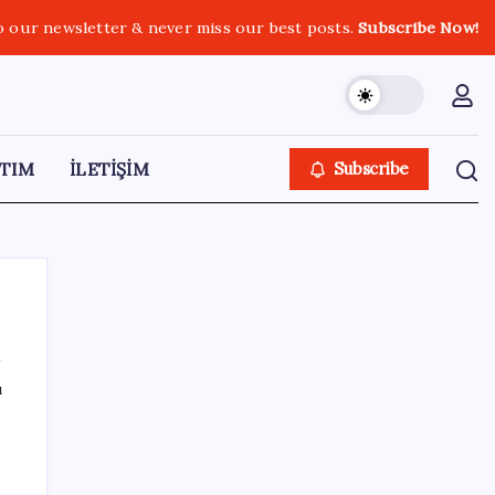
o our newsletter & never miss our best posts.
Subscribe Now!
TIM
İLETİŞİM
Subscribe
ı
SON YAZILAR
Mevduat faizinde mart ayından bu yana bir
ilk yaşandı!