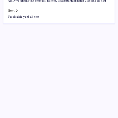
ABD’ye alınmayan Somalili hakem, İstanbul üzerinden ülkesine döndü
Next
Festivalde yeni dönem
SON YAZILAR
iPhone 18 Pro Fiyatı Ne Kadar Artacak?
Düz Dünya gibi teorilere inanma eğiliminin
arkasındaki gizem çözüldü
Butlan yönetiminden dikkat çeken ‘transfer’ yorumu:
‘Demek ki AK Parti, CHP’ye yaklaştı’