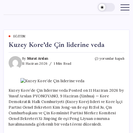
Skip
to
content
EĞITIM
Kuzey Kore’de Çin liderine veda
Kuzey
By
Murat Arslan
yorumlar kapalı
Kore’de
11 Haziran 2026
1 Min Read
Çin
liderine
veda
için
Kuzey Kore’de Çin liderine veda Posted on 11 Haziran 2026 by
Yusuf Arslan PYONGYANG, 9 Haziran (Xinhua) — Kore
Demokratik Halk Cumhuriyeti (Kuzey Kore) lideri ve Kore İşçi
Partisi Genel Sekreteri Kim Jong-un ile eşi Ri Sol Ju, Çin
Cumhurbaşkanı ve Çin Komünist Partisi Merkez Komitesi
Genel Sekreteri Xi Jinping ile eşi Peng Liyuan onuruna
havalimanında görkemli bir veda töreni düzenledi.