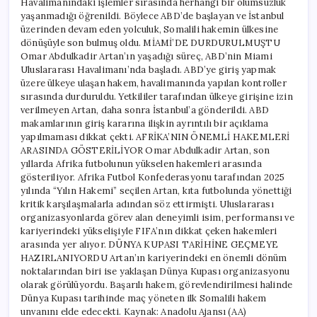
Havalimanındaki işlemler sırasında herhangi bir olumsuzluk
yaşanmadığı öğrenildi. Böylece ABD’de başlayan ve İstanbul
üzerinden devam eden yolculuk, Somalili hakemin ülkesine
dönüşüyle son bulmuş oldu. MİAMİ’DE DURDURULMUŞTU
Omar Abdulkadir Artan’ın yaşadığı süreç, ABD’nin Miami
Uluslararası Havalimanı’nda başladı. ABD’ye giriş yapmak
üzere ülkeye ulaşan hakem, havalimanında yapılan kontroller
sırasında durduruldu. Yetkililer tarafından ülkeye girişine izin
verilmeyen Artan, daha sonra İstanbul’a gönderildi. ABD
makamlarının giriş kararına ilişkin ayrıntılı bir açıklama
yapılmaması dikkat çekti. AFRİKA’NIN ÖNEMLİ HAKEMLERİ
ARASINDA GÖSTERİLİYOR Omar Abdulkadir Artan, son
yıllarda Afrika futbolunun yükselen hakemleri arasında
gösteriliyor. Afrika Futbol Konfederasyonu tarafından 2025
yılında “Yılın Hakemi” seçilen Artan, kıta futbolunda yönettiği
kritik karşılaşmalarla adından söz ettirmişti. Uluslararası
organizasyonlarda görev alan deneyimli isim, performansı ve
kariyerindeki yükselişiyle FIFA’nın dikkat çeken hakemleri
arasında yer alıyor. DÜNYA KUPASI TARİHİNE GEÇMEYE
HAZIRLANIYORDU Artan’ın kariyerindeki en önemli dönüm
noktalarından biri ise yaklaşan Dünya Kupası organizasyonu
olarak görülüyordu. Başarılı hakem, görevlendirilmesi halinde
Dünya Kupası tarihinde maç yöneten ilk Somalili hakem
unvanını elde edecekti. Kaynak: Anadolu Ajansı (AA)