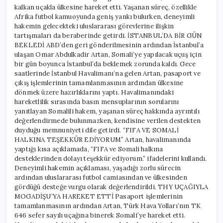
kalkan uçakla ülkesine hareket etti. Yaşanan süreç, özellikle
Afrika futbol kamuoyunda geniş yankı bulurken, deneyimli
hakemin gelecekteki uluslararası görevlerine ilişkin
tartışmaları da beraberinde getirdi. İSTANBUL’DA BİR GÜN
BEKLEDİ ABD’den geri gönderilmesinin ardından İstanbul’a
ulaşan Omar Abdulkadir Artan, Somali’ye yapılacak uçuş için
bir gün boyunca İstanbul’da beklemek zorunda kaldı. Gece
saatlerinde İstanbul Havalimanı’na gelen Artan, pasaport ve
çıkış işlemlerinin tamamlanmasının ardından ülkesine
dönmek üzere hazırlıklarını yaptı. Havalimanındaki
hareketlilik sırasında basın mensuplarının sorularını
yanıtlayan Somalili hakem, yaşanan süreç hakkında ayrıntılı
değerlendirmede bulunmazken, kendisine verilen destekten
duyduğu memnuniyeti dile getirdi. “FIFA VE SOMALİ
HALKINA TEŞEKKÜR EDİYORUM” Artan, havalimanında
yaptığı kısa açıklamada, “FIFA ve Somali halkına
desteklerinden dolayı teşekkür ediyorum.” ifadelerini kullandı.
Deneyimli hakemin açıklaması, yaşadığı zorlu sürecin
ardından uluslararası futbol camiasından ve ülkesinden
gördüğü desteğe vurgu olarak değerlendirildi. THY UÇAĞIYLA
MOGADİŞU’YA HAREKET ETTİ Pasaport işlemlerinin
tamamlanmasının ardından Artan, Türk Hava Yolları’nın TK
646 sefer sayılı uçağına binerek Somali’ye hareket etti.