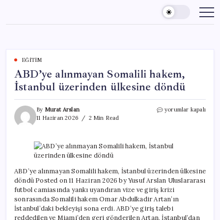
Skip
to
content
EĞITIM
ABD’ye alınmayan Somalili hakem,
İstanbul üzerinden ülkesine döndü
ABD’ye
By
Murat Arslan
yorumlar kapalı
alınmayan
11 Haziran 2026
2 Min Read
Somalili
hakem,
İstanbul
üzerinden
ülkesine
döndü
ABD’ye alınmayan Somalili hakem, İstanbul üzerinden ülkesine
için
döndü Posted on 11 Haziran 2026 by Yusuf Arslan Uluslararası
futbol camiasında yankı uyandıran vize ve giriş krizi
sonrasında Somalili hakem Omar Abdulkadir Artan’ın
İstanbul’daki bekleyişi sona erdi. ABD’ye giriş talebi
reddedilen ve Miami’den geri gönderilen Artan, İstanbul’dan