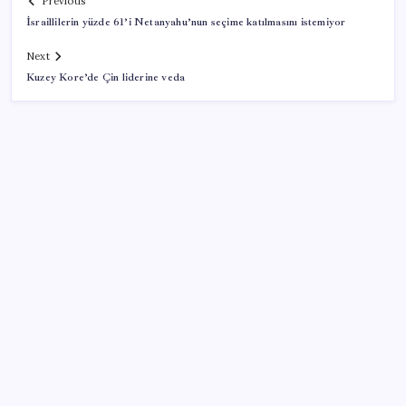
Previous
İsraillilerin yüzde 61’i Netanyahu’nun seçime katılmasını istemiyor
Next
Kuzey Kore’de Çin liderine veda
SON YAZILAR
Altında taşlar yerinden oynuyor: Dünya devinden 22
ay sonra tarihi hamle
Yakıt sıkıntısı Rusya’ya 13 yıllık yasağı kaldırttı
Mevduat faizinde mart ayından bu yana bir ilk