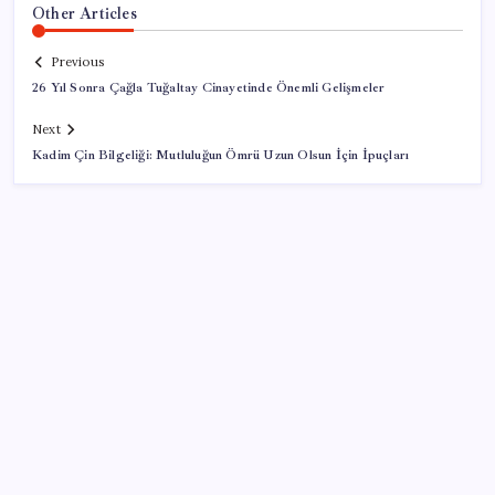
Other Articles
Previous
26 Yıl Sonra Çağla Tuğaltay Cinayetinde Önemli Gelişmeler
Next
Kadim Çin Bilgeliği: Mutluluğun Ömrü Uzun Olsun İçin İpuçları
SON YAZILAR
Temmuzda verdiler, ağustosta aldılar
Türkiye’nin dev market zinciri el değiştirmişti! Bu