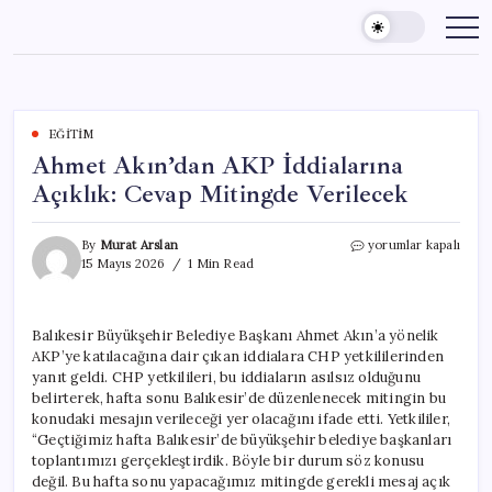
Skip
to
content
EĞITIM
Ahmet Akın’dan AKP İddialarına
Açıklık: Cevap Mitingde Verilecek
Ahmet
By
Murat Arslan
yorumlar kapalı
Akın’dan
15 Mayıs 2026
1 Min Read
AKP
İddialarına
Açıklık:
Balıkesir Büyükşehir Belediye Başkanı Ahmet Akın’a yönelik
Cevap
AKP’ye katılacağına dair çıkan iddialara CHP yetkililerinden
Mitingde
Verilecek
yanıt geldi. CHP yetkilileri, bu iddiaların asılsız olduğunu
için
belirterek, hafta sonu Balıkesir’de düzenlenecek mitingin bu
konudaki mesajın verileceği yer olacağını ifade etti. Yetkililer,
“Geçtiğimiz hafta Balıkesir’de büyükşehir belediye başkanları
toplantımızı gerçekleştirdik. Böyle bir durum söz konusu
değil. Bu hafta sonu yapacağımız mitingde gerekli mesaj açık