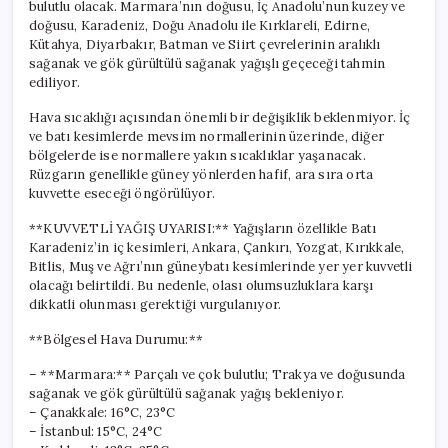
bulutlu olacak. Marmara’nın doğusu, İç Anadolu’nun kuzey ve
doğusu, Karadeniz, Doğu Anadolu ile Kırklareli, Edirne,
Kütahya, Diyarbakır, Batman ve Siirt çevrelerinin aralıklı
sağanak ve gök gürültülü sağanak yağışlı geçeceği tahmin
ediliyor.
Hava sıcaklığı açısından önemli bir değişiklik beklenmiyor. İç
ve batı kesimlerde mevsim normallerinin üzerinde, diğer
bölgelerde ise normallere yakın sıcaklıklar yaşanacak.
Rüzgarın genellikle güney yönlerden hafif, ara sıra orta
kuvvette eseceği öngörülüyor.
**KUVVETLİ YAĞIŞ UYARISI:** Yağışların özellikle Batı
Karadeniz’in iç kesimleri, Ankara, Çankırı, Yozgat, Kırıkkale,
Bitlis, Muş ve Ağrı’nın güneybatı kesimlerinde yer yer kuvvetli
olacağı belirtildi. Bu nedenle, olası olumsuzluklara karşı
dikkatli olunması gerektiği vurgulanıyor.
**Bölgesel Hava Durumu:**
– **Marmara:** Parçalı ve çok bulutlu; Trakya ve doğusunda
sağanak ve gök gürültülü sağanak yağış bekleniyor.
– Çanakkale: 16°C, 23°C
– İstanbul: 15°C, 24°C