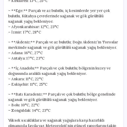
– Kırklareli: 13°C, 25°C
– **Ege:** Parçalı ve az bulutlu, iç kesimlerde yer yer çok
bulutlu, Kütahya çevrelerinde sağanak ve gök gürültülü
sağanak yağış bekleniyor.
– Afyonkarahisar: 12°C, 23°C
– İzmir: 17°C, 28°C
– **Akdeniz:** Parçalı ve az bulutlu; Doğu Akdeniz’in Toroslar
mevkiinde sağanak ve gök gürültülü sağanak yağış bekleniyor.
– Adana: 16°C, 27°C
– Antalya: 17°C, 23°C
– **İç Anadolu:** Parçalı ve çok bulutlu; bölgenin kuzey ve
doğusunda aralıklı sağanak yağış bekleniyor.
– Ankara: 11°C, 22°C
– Eskişehir: 11°C, 25°C
– **Batı Karadeniz:** Parçalı ve çok bulutlu; bölge genelinde
sağanak ve gök gürültülü sağanak yağış bekleniyor.
– Bolu: 10°C, 22°C
– Zonguldak: 14°C, 23°C
Yüksek sıcaklıklara ve sağanak yağışlara karşı hazırlıklı
olmanızda fayda var. Meteoroloji’nin güncel raporlarını takip