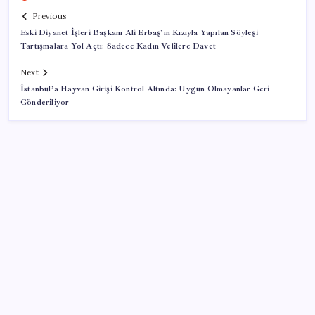
Previous
Eski Diyanet İşleri Başkanı Ali Erbaş’ın Kızıyla Yapılan Söyleşi
Tartışmalara Yol Açtı: Sadece Kadın Velilere Davet
Next
İstanbul’a Hayvan Girişi Kontrol Altında: Uygun Olmayanlar Geri
Gönderiliyor
SON YAZILAR
macOS Kullananlar Dikkat: Bilgisayarınızı
Güncelleyin