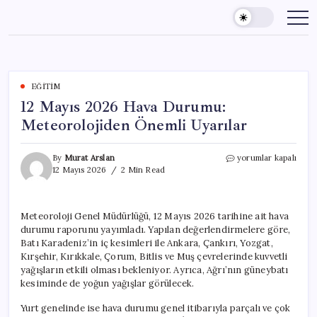
Skip
to
content
EĞITIM
12 Mayıs 2026 Hava Durumu:
Meteorolojiden Önemli Uyarılar
12
By
Murat Arslan
yorumlar kapalı
Mayıs
12 Mayıs 2026
2 Min Read
2026
Hava
Durumu:
Meteoroloji Genel Müdürlüğü, 12 Mayıs 2026 tarihine ait hava
Meteorolojiden
durumu raporunu yayımladı. Yapılan değerlendirmelere göre,
Önemli
Uyarılar
Batı Karadeniz’in iç kesimleri ile Ankara, Çankırı, Yozgat,
için
Kırşehir, Kırıkkale, Çorum, Bitlis ve Muş çevrelerinde kuvvetli
yağışların etkili olması bekleniyor. Ayrıca, Ağrı’nın güneybatı
kesiminde de yoğun yağışlar görülecek.
Yurt genelinde ise hava durumu genel itibarıyla parçalı ve çok