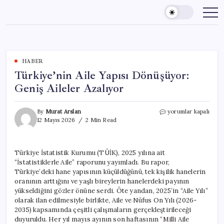
Skip
to
content
HABER
Türkiye’nin Aile Yapısı Dönüşüyor:
Geniş Aileler Azalıyor
Türkiye’nin
By
Murat Arslan
yorumlar kapalı
Aile
12 Mayıs 2026
2 Min Read
Yapısı
Dönüşüyor:
Geniş
Türkiye İstatistik Kurumu (TÜİK), 2025 yılına ait
Aileler
“İstatistiklerle Aile” raporunu yayımladı. Bu rapor,
Azalıyor
için
Türkiye’deki hane yapısının küçüldüğünü, tek kişilik hanelerin
oranının arttığını ve yaşlı bireylerin hanelerdeki payının
yükseldiğini gözler önüne serdi. Öte yandan, 2025’in “Aile Yılı”
olarak ilan edilmesiyle birlikte, Aile ve Nüfus On Yılı (2026-
2035) kapsamında çeşitli çalışmaların gerçekleştirileceği
duyuruldu. Her yıl mayıs ayının son haftasının “Milli Aile