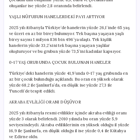
oluşanlar ise yüzde 2,8 oranında belirlendi.
YAŞLI NÜFUSUN HANELERDEKİ PAYI ARTIYOR
2025 yılı itibarıyla Türkiye’de hanelerin yüzde 26,1’inde 65 yaş
ve üzeri en az bir birey bulunuyor. Tek başına yaşayan yaşlı
birey sayısı 1 milyon 836 bin 496’ya ulaştı. Tek kişilik
hanelerin yüzde 33,2’sini tek başına yaşayan yaşlılar
oluşturuyor ve bu grubun yüzde 73,5’ini kadınlar kapsıyor.
0-17 YAŞ GRUBUNDA ÇOCUK BULUNAN HANELER
Türkiye’deki hanelerin yüzde 41,9’unda 0-17 yaş grubunda en
az bir çocuk bulunduğu açıklandı. Bu oran en yüksek olarak
yüzde 68,2 ile Şanlıurfa’da, en düşük ise yüzde 27,3 ile
Tunceli’de tespit edildi.
AKRABA EVLİLİĞİ ORANI DÜŞÜYOR
2025 yılı itibarıyla resmi evlilikler içinde akraba evliliği oranı
yüzde 3 olarak belirlendi. 2010 yılında bu oran yüzde 5,9
seviyesindeydi. Akraba evliliklerinin en yüksek olduğu il yüzde
16,9 ile Şanlıurfa, en düşük olduğu il ise yüzde 0,4 ile Kütahya
ve Edirne oldu.