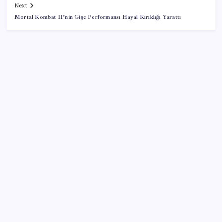
Next
Mortal Kombat II’nin Gişe Performansı Hayal Kırıklığı Yarattı
SON YAZILAR
500 tam puan almıştı… LGS birincisi Umut’un tercihi
belli oldu
iPhone 18 Pro Fiyatı Ne Kadar Artacak?
Düz Dünya gibi teorilere inanma eğiliminin
arkasındaki gizem çözüldü
Butlan yönetiminden dikkat çeken ‘transfer’ yorumu: