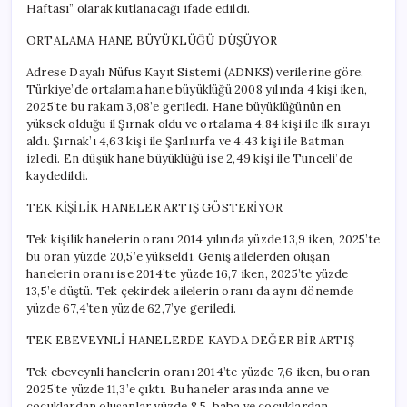
Haftası” olarak kutlanacağı ifade edildi.
ORTALAMA HANE BÜYÜKLÜĞÜ DÜŞÜYOR
Adrese Dayalı Nüfus Kayıt Sistemi (ADNKS) verilerine göre,
Türkiye’de ortalama hane büyüklüğü 2008 yılında 4 kişi iken,
2025’te bu rakam 3,08’e geriledi. Hane büyüklüğünün en
yüksek olduğu il Şırnak oldu ve ortalama 4,84 kişi ile ilk sırayı
aldı. Şırnak’ı 4,63 kişi ile Şanlıurfa ve 4,43 kişi ile Batman
izledi. En düşük hane büyüklüğü ise 2,49 kişi ile Tunceli’de
kaydedildi.
TEK KİŞİLİK HANELER ARTIŞ GÖSTERİYOR
Tek kişilik hanelerin oranı 2014 yılında yüzde 13,9 iken, 2025’te
bu oran yüzde 20,5’e yükseldi. Geniş ailelerden oluşan
hanelerin oranı ise 2014’te yüzde 16,7 iken, 2025’te yüzde
13,5’e düştü. Tek çekirdek ailelerin oranı da aynı dönemde
yüzde 67,4’ten yüzde 62,7’ye geriledi.
TEK EBEVEYNLİ HANELERDE KAYDA DEĞER BİR ARTIŞ
Tek ebeveynli hanelerin oranı 2014’te yüzde 7,6 iken, bu oran
2025’te yüzde 11,3’e çıktı. Bu haneler arasında anne ve
çocuklardan oluşanlar yüzde 8,5, baba ve çocuklardan