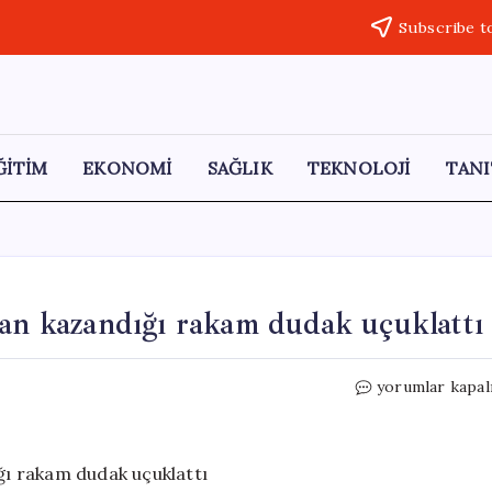
Subscribe t
ĞİTİM
EKONOMİ
SAĞLIK
TEKNOLOJİ
TANI
dan kazandığı rakam dudak uçuklattı
Trump
yorumlar kapal
ailesinin
kripto
paralardan
kazandığı