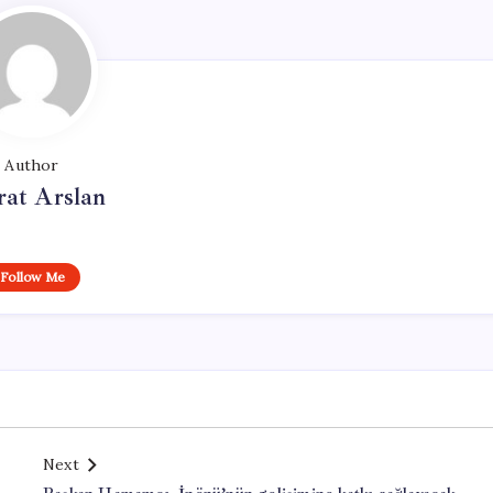
Author
at Arslan
Follow Me
Next