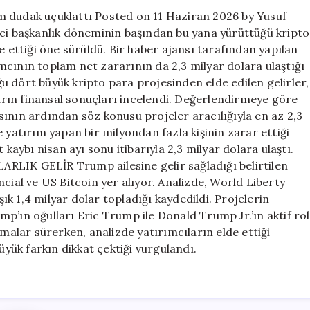
rakam
m dudak uçuklattı Posted on 11 Haziran 2026 by Yusuf
dudak
nci başkanlık döneminin başından bu yana yürüttüğü kripto
uçuklattı
e ettiği öne sürüldü. Bir haber ajansı tarafından yapılan
için
mcının toplam net zararının da 2,3 milyar dolara ulaştığı
uğu dört büyük kripto para projesinden elde edilen gelirler,
ların finansal sonuçları incelendi. Değerlendirmeye göre
ının ardından söz konusu projeler aracılığıyla en az 2,3
 yatırım yapan bir milyondan fazla kişinin zarar ettiği
 kaybı nisan ayı sonu itibarıyla 2,3 milyar dolara ulaştı.
K GELİR Trump ailesine gelir sağladığı belirtilen
cial ve US Bitcoin yer alıyor. Analizde, World Liberty
şık 1,4 milyar dolar topladığı kaydedildi. Projelerin
p’ın oğulları Eric Trump ile Donald Trump Jr.’ın aktif rol
tışmalar sürerken, analizde yatırımcıların elde ettiği
üyük farkın dikkat çektiği vurgulandı.