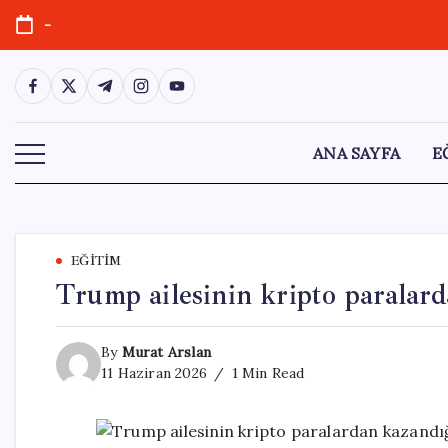
Skip
-
to
content
https://www.facebook.com/
https://twitter.com/
https://t.me/
https://www.instagram.com/
https://youtube.com/
ANA SAYFA
E
EĞITIM
Trump ailesinin kripto paralar
By
Murat Arslan
11 Haziran 2026
1 Min Read