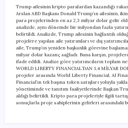
Trump ailesinin kripto paralardan kazandığı raka
Arslan ABD Başkanı Donald Trump’ın ailesinin, iki
para projelerinden en az 2,3 milyar dolar gelir eld
analizde, aynı dönemde bir milyondan fazla yatırı
belirtildi. Analizde, Trump ailesinin bağlantılı old
projelere yapılan aile yatırımları ve dış yatırımcı
aile, Trump’ın yeniden başkanlık görevine başlamas
milyar dolar kazanç sağladı. Buna karşın, projelere
ifade edildi. Analize göre yatırımcıların toplam net
WORLD LIBERTY FINANCIAL’DAN 1,4 MİLYAR DOLARLI
projeler arasında World Liberty Financial, AI Finan
Financial’ın tek başına token satışları yoluyla yakla
yönetiminde ve tanıtım faaliyetlerinde Başkan Trum
aldığı belirtildi. Kripto para projeleriyle ilgili tar
sonuçlarla proje sahiplerinin gelirleri arasındaki b