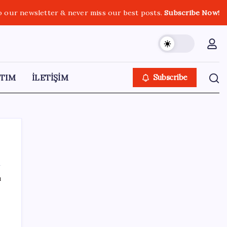
o our newsletter & never miss our best posts.
Subscribe Now!
TIM
İLETİŞİM
Subscribe
ı
SON YAZILAR
Türkiye’de Skywell ET5 Modelleri Yanmaya
Devam Ediyor!