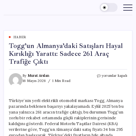
Skip
to
content
HABER
Togg’un Almanya’daki Satışları Hayal
Kırıklığı Yarattı: Sadece 261 Araç
Trafiğe Çıktı
Togg’un
By
Murat Arslan
yorumlar kapalı
Almanya’daki
16 Mayıs 2026
1 Min Read
Satışları
Hayal
Kırıklığı
Türkiye’nin yerli elektrikli otomobil markası Togg, Almanya
Yarattı:
pazarında beklenen başarıyı yakalayamadı. Eylül 2025’ten bu
Sadece
261
yana yalnızca 261 aracın trafiğe çıktığı, bu durumun Togg’un
Araç
zorlu bir rekabet ortamında güçlü rakiplerinin gerisinde
Trafiğe
kaldığını gösterdi. Federal Motorlu Taşıtlar Dairesi (KBA)
Çıktı
verilerine göre, Togg’un Almanya’daki satış fiyatı 34 bin 295
için
eurodan başlayarak, Türkiye’deki fiyatların bile altında