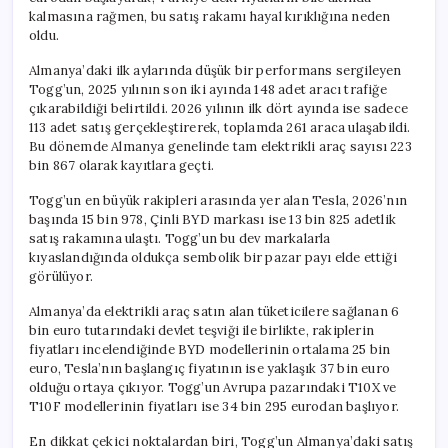
kalmasına rağmen, bu satış rakamı hayal kırıklığına neden
oldu.
Almanya’daki ilk aylarında düşük bir performans sergileyen
Togg’un, 2025 yılının son iki ayında 148 adet aracı trafiğe
çıkarabildiği belirtildi. 2026 yılının ilk dört ayında ise sadece
113 adet satış gerçekleştirerek, toplamda 261 araca ulaşabildi.
Bu dönemde Almanya genelinde tam elektrikli araç sayısı 223
bin 867 olarak kayıtlara geçti.
Togg’un en büyük rakipleri arasında yer alan Tesla, 2026’nın
başında 15 bin 978, Çinli BYD markası ise 13 bin 825 adetlik
satış rakamına ulaştı. Togg’un bu dev markalarla
kıyaslandığında oldukça sembolik bir pazar payı elde ettiği
görülüyor.
Almanya’da elektrikli araç satın alan tüketicilere sağlanan 6
bin euro tutarındaki devlet teşviği ile birlikte, rakiplerin
fiyatları incelendiğinde BYD modellerinin ortalama 25 bin
euro, Tesla’nın başlangıç fiyatının ise yaklaşık 37 bin euro
olduğu ortaya çıkıyor. Togg’un Avrupa pazarındaki T10X ve
T10F modellerinin fiyatları ise 34 bin 295 eurodan başlıyor.
En dikkat çekici noktalardan biri, Togg’un Almanya’daki satış