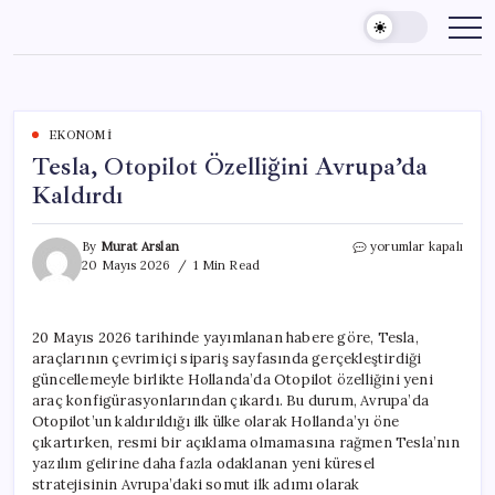
Skip
to
content
EKONOMI
Tesla, Otopilot Özelliğini Avrupa’da
Kaldırdı
Tesla,
By
Murat Arslan
yorumlar kapalı
Otopilot
20 Mayıs 2026
1 Min Read
Özelliğini
Avrupa’da
Kaldırdı
20 Mayıs 2026 tarihinde yayımlanan habere göre, Tesla,
için
araçlarının çevrimiçi sipariş sayfasında gerçekleştirdiği
güncellemeyle birlikte Hollanda’da Otopilot özelliğini yeni
araç konfigürasyonlarından çıkardı. Bu durum, Avrupa’da
Otopilot’un kaldırıldığı ilk ülke olarak Hollanda’yı öne
çıkartırken, resmi bir açıklama olmamasına rağmen Tesla’nın
yazılım gelirine daha fazla odaklanan yeni küresel
stratejisinin Avrupa’daki somut ilk adımı olarak