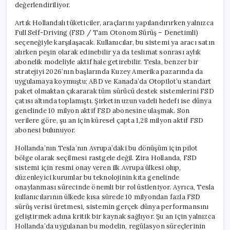
değerlendiriliyor.
Artık Hollandalı tüketiciler, araçlarını yapılandırırken yalnızca
Full Self-Driving (FSD / Tam Otonom Sürüş – Denetimli)
seçeneğiyle karşılaşacak. Kullanıcılar, bu sistemi ya aracı satın
alırken peşin olarak edinebilir ya da teslimat sonrası aylık
abonelik modeliyle aktif hale getirebilir. Tesla, benzer bir
stratejiyi 2026’nın başlarında Kuzey Amerika pazarında da
uygulamaya koymuştu; ABD ve Kanada’da Otopilot’u standart
paket olmaktan çıkararak tüm sürücü destek sistemlerini FSD
çatısı altında toplamıştı. Şirketin uzun vadeli hedefi ise dünya
genelinde 10 milyon aktif FSD abonesine ulaşmak. Son
verilere göre, şu an için küresel çapta 1,28 milyon aktif FSD
abonesi bulunuyor.
Hollanda’nın Tesla’nın Avrupa’daki bu dönüşüm için pilot
bölge olarak seçilmesi rastgele değil. Zira Hollanda, FSD
sistemi için resmi onay veren ilk Avrupa ülkesi olup,
düzenleyici kurumlar bu teknolojinin kıta genelinde
onaylanması sürecinde önemli bir rol üstleniyor. Ayrıca, Tesla
kullanıcılarının ülkede kısa sürede 10 milyondan fazla FSD
sürüş verisi üretmesi, sistemin gerçek dünya performansını
geliştirmek adına kritik bir kaynak sağlıyor. Şu an için yalnızca
Hollanda’da uygulanan bu modelin, regülasyon süreçlerinin