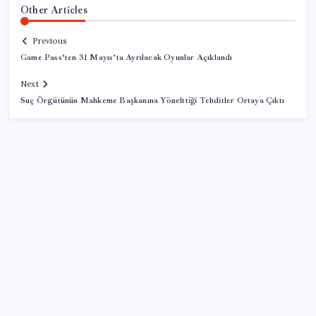
Other Articles
Previous
Game Pass’ten 31 Mayıs’ta Ayrılacak Oyunlar Açıklandı
Next
Suç Örgütünün Mahkeme Başkanına Yönelttiği Tehditler Ortaya Çıktı
SON YAZILAR
Türkiye’de Skywell ET5 Modelleri Yanmaya Devam
Ediyor!