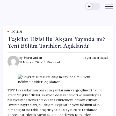
Skip
to
content
EĞITIM
Teşkilat Dizisi Bu Akşam Yayında mı?
Yeni Bölüm Tarihleri Açıklandı!
Teşkilat
By
Murat Arslan
yorumlar kapalı
Dizisi
31 Mayıs 2026
1 Min Read
Bu
Akşam
Yayında
mı?
Yeni
Bölüm
TRT 1 ekranlarının pazar akşamlarının vazgeçilmezi haline
Tarihleri
gelen Teşkilat dizisi, aksiyon dolu sahneleri ve sürükleyici
Açıklandı!
hikayesiyle izleyicileri ekrana kilitlemeye devam ediyor.
için
Dizinin hayranları, bu akşam Teşkilat’ın yeni bölümü olup
olmadığını merakla araştırıyor. 31 Mayıs 2026 tarihinde
gerçekleştirilecek yayın akışını inceleyen izleyiciler,