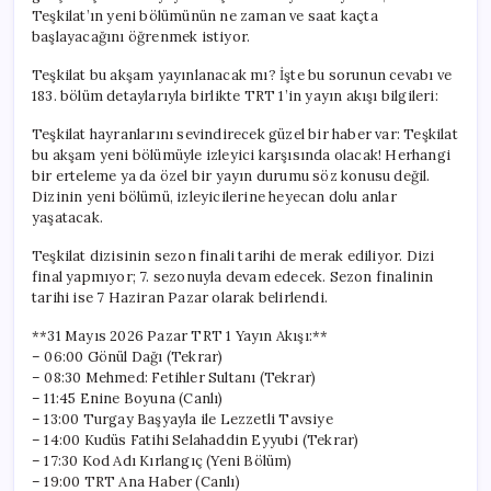
Teşkilat’ın yeni bölümünün ne zaman ve saat kaçta
başlayacağını öğrenmek istiyor.
Teşkilat bu akşam yayınlanacak mı? İşte bu sorunun cevabı ve
183. bölüm detaylarıyla birlikte TRT 1’in yayın akışı bilgileri:
Teşkilat hayranlarını sevindirecek güzel bir haber var: Teşkilat
bu akşam yeni bölümüyle izleyici karşısında olacak! Herhangi
bir erteleme ya da özel bir yayın durumu söz konusu değil.
Dizinin yeni bölümü, izleyicilerine heyecan dolu anlar
yaşatacak.
Teşkilat dizisinin sezon finali tarihi de merak ediliyor. Dizi
final yapmıyor; 7. sezonuyla devam edecek. Sezon finalinin
tarihi ise 7 Haziran Pazar olarak belirlendi.
**31 Mayıs 2026 Pazar TRT 1 Yayın Akışı:**
– 06:00 Gönül Dağı (Tekrar)
– 08:30 Mehmed: Fetihler Sultanı (Tekrar)
– 11:45 Enine Boyuna (Canlı)
– 13:00 Turgay Başyayla ile Lezzetli Tavsiye
– 14:00 Kudüs Fatihi Selahaddin Eyyubi (Tekrar)
– 17:30 Kod Adı Kırlangıç (Yeni Bölüm)
– 19:00 TRT Ana Haber (Canlı)