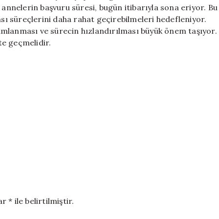
Başvuruları
 annelerin başvuru süresi, bugün itibarıyla sona eriyor. Bu
Bugün
 süreçlerini daha rahat geçirebilmeleri hedefleniyor.
Kapanıyor
amlanması ve sürecin hızlandırılması büyük önem taşıyor.
için
te geçmelidir.
* ile belirtilmiştir.