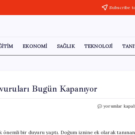
Subscribe t
ĞİTİM
EKONOMİ
SAĞLIK
TEKNOLOJİ
TANI
vuruları Bugün Kapanıyor
Son
yorumlar kapal
Gün:
İlave
Doğum
İzni
ik önemli bir duyuru yaptı. Doğum iznine ek olarak tanına