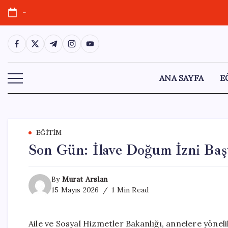
Skip
-
to
content
https://www.facebook.com/
https://twitter.com/
https://t.me/
https://www.instagram.com/
https://youtube.com/
ANA SAYFA
E
EĞITIM
Son Gün: İlave Doğum İzni Baş
By
Murat Arslan
15 Mayıs 2026
1 Min Read
Aile ve Sosyal Hizmetler Bakanlığı, annelere yönel