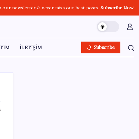
o our newsletter & never miss our best posts.
Subscribe Now!
TIM
İLETİŞİM
Subscribe
ı
SON YAZILAR
TBMM Adalet Komisyonu’nda ‘pislik’
n
tartışması: MHP’li Bülbül masaya yumruk