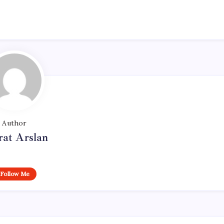
Author
at Arslan
Follow Me