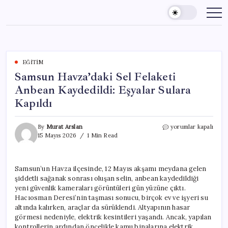
Skip
to
content
EĞITIM
Samsun Havza’daki Sel Felaketi
Anbean Kaydedildi: Eşyalar Sulara
Kapıldı
Samsun
By
Murat Arslan
yorumlar kapalı
Havza’daki
15 Mayıs 2026
1 Min Read
Sel
Felaketi
Anbean
Samsun’un Havza ilçesinde, 12 Mayıs akşamı meydana gelen
Kaydedildi:
şiddetli sağanak sonrası oluşan selin, anbean kaydedildiği
Eşyalar
Sulara
yeni güvenlik kameraları görüntüleri gün yüzüne çıktı.
Kapıldı
Hacıosman Deresi’nin taşması sonucu, birçok ev ve işyeri su
için
altında kalırken, araçlar da sürüklendi. Altyapının hasar
görmesi nedeniyle, elektrik kesintileri yaşandı. Ancak, yapılan
kontrollerin ardından öncelikle kamu binalarına elektrik