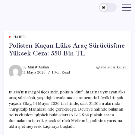
Skip
to
content
HABER
Polisten Kaçan Lüks Araç Sürücüsüne
Yüksek Ceza: 550 Bin TL
Polisten
By
Murat Arslan
yorumlar kapalı
Kaçan
14 Mayıs 2026
1 Min Read
Lüks
Araç
Sürücüsüne
Bursa’nın İnegöl ilçesinde, polisin “dur” ihtarına uymayan lüks
Yüksek
araç sürücüsü, yaşadığı kovalamaca sonucunda büyük bir şok
Ceza:
550
yaşadı. Olay, 14 Mayıs 2026 tarihinde, saat 21.30 sıralarında
Bin
Turgutalp Mahallesi’nde gerçekleşti. Devriye halinde bulunan
TL
polis ekipleri, şüpheli buldukları 16 BJE 566 plakalı araca
için
durmalarını istedi. Ancak sürücü Meltem İ., polisin uyarısına
aldırış etmeyerek kaçmaya başladı.