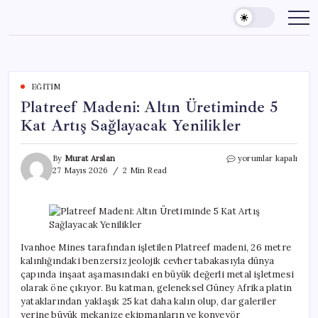
Skip
to
content
EĞITIM
Platreef Madeni: Altın Üretiminde 5
Kat Artış Sağlayacak Yenilikler
Platreef
By
Murat Arslan
yorumlar kapalı
Madeni:
27 Mayıs 2026
2 Min Read
Altın
Üretiminde
5
Kat
Artış
Sağlayacak
Ivanhoe Mines tarafından işletilen Platreef madeni, 26 metre
Yenilikler
kalınlığındaki benzersiz jeolojik cevher tabakasıyla dünya
için
çapında inşaat aşamasındaki en büyük değerli metal işletmesi
olarak öne çıkıyor. Bu katman, geleneksel Güney Afrika platin
yataklarından yaklaşık 25 kat daha kalın olup, dar galeriler
yerine büyük mekanize ekipmanların ve konveyör