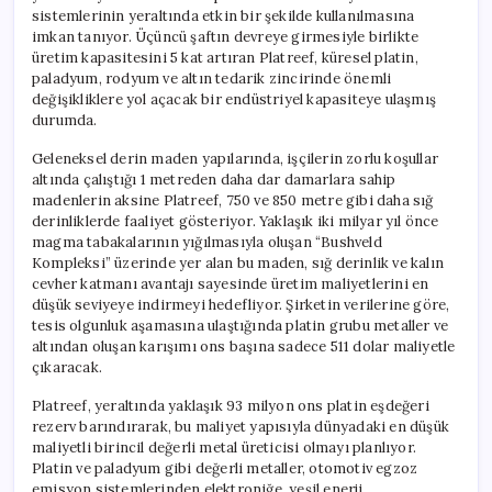
sistemlerinin yeraltında etkin bir şekilde kullanılmasına
imkan tanıyor. Üçüncü şaftın devreye girmesiyle birlikte
üretim kapasitesini 5 kat artıran Platreef, küresel platin,
paladyum, rodyum ve altın tedarik zincirinde önemli
değişikliklere yol açacak bir endüstriyel kapasiteye ulaşmış
durumda.
Geleneksel derin maden yapılarında, işçilerin zorlu koşullar
altında çalıştığı 1 metreden daha dar damarlara sahip
madenlerin aksine Platreef, 750 ve 850 metre gibi daha sığ
derinliklerde faaliyet gösteriyor. Yaklaşık iki milyar yıl önce
magma tabakalarının yığılmasıyla oluşan “Bushveld
Kompleksi” üzerinde yer alan bu maden, sığ derinlik ve kalın
cevher katmanı avantajı sayesinde üretim maliyetlerini en
düşük seviyeye indirmeyi hedefliyor. Şirketin verilerine göre,
tesis olgunluk aşamasına ulaştığında platin grubu metaller ve
altından oluşan karışımı ons başına sadece 511 dolar maliyetle
çıkaracak.
Platreef, yeraltında yaklaşık 93 milyon ons platin eşdeğeri
rezerv barındırarak, bu maliyet yapısıyla dünyadaki en düşük
maliyetli birincil değerli metal üreticisi olmayı planlıyor.
Platin ve paladyum gibi değerli metaller, otomotiv egzoz
emisyon sistemlerinden elektroniğe, yeşil enerji