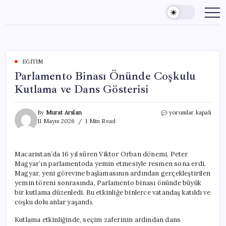
Skip
to
content
EĞITIM
Parlamento Binası Önünde Coşkulu
Kutlama ve Dans Gösterisi
Parlamento
By
Murat Arslan
yorumlar kapalı
Binası
11 Mayıs 2026
1 Min Read
Önünde
Coşkulu
Kutlama
Macaristan’da 16 yıl süren Viktor Orban dönemi, Peter
ve
Magyar’ın parlamentoda yemin etmesiyle resmen sona erdi.
Dans
Gösterisi
Magyar, yeni görevine başlamasının ardından gerçekleştirilen
için
yemin töreni sonrasında, Parlamento binası önünde büyük
bir kutlama düzenledi. Bu etkinliğe binlerce vatandaş katıldı ve
coşku dolu anlar yaşandı.
Kutlama etkinliğinde, seçim zaferinin ardından dans