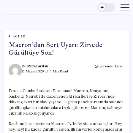
Skip
to
content
EĞITIM
Macron’dan Sert Uyarı: Zirvede
Gürültüye Son!
Macron’dan
By
Murat Arslan
yorumlar kapalı
Sert
11 Mayıs 2026
1 Min Read
Uyarı:
Zirvede
Gürültüye
Fransa Cumhurbaşkanı Emmanuel Macron, Kenya’nın
Son!
başkenti Nairobi’de düzenlenen Afrika İleriye Zirvesi’nde
için
dikkat çekici bir olay yaşandı. Eğitim paneli sırasında salonda
gürültü çıkaran katılımcılara tepki gösteren Macron, sahneye
çıkarak kalabalığı uyardı.
Katılımcılara seslenen Macron, “Affedersiniz arkadaşlar! Hey,
hey, hey! Bu kadar gürültü varken, ilham verici konuşmacıların