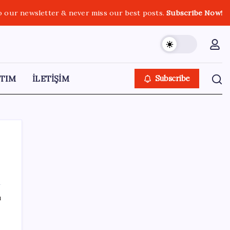
o our newsletter & never miss our best posts.
Subscribe Now!
TIM
İLETİŞİM
Subscribe
SON YAZILAR
ı
Türkiye’de Skywell ET5 Modelleri Yanmaya
Devam Ediyor!