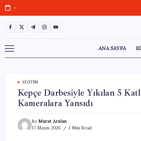
Skip
-
to
content
https://www.facebook.com/
https://twitter.com/
https://t.me/
https://www.instagram.com/
https://youtube.com/
ANA SAYFA
E
EĞITIM
Kepçe Darbesiyle Yıkılan 5 Katl
Kameralara Yansıdı
By
Murat Arslan
17 Mayıs 2026
1 Min Read