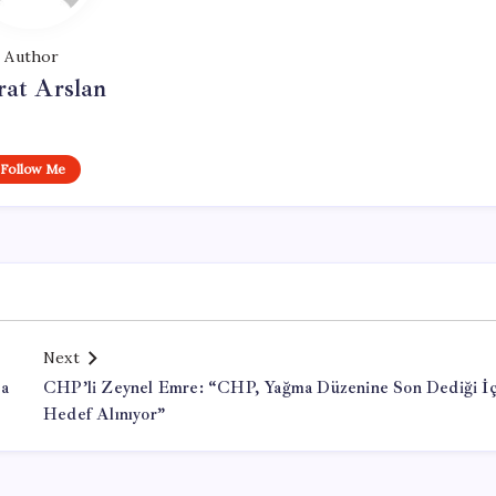
Author
at Arslan
Follow Me
Next
la
CHP’li Zeynel Emre: “CHP, Yağma Düzenine Son Dediği İç
Hedef Alınıyor”