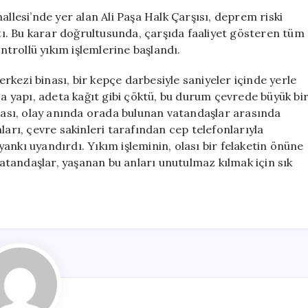
Katlı
allesi’nde yer alan Ali Paşa Halk Çarşısı, deprem riski
Bina:
ı. Bu karar doğrultusunda, çarşıda faaliyet gösteren tüm
Kontrolsüz
ontrollü yıkım işlemlerine başlandı.
Yıkım
Anları
kezi binası, bir kepçe darbesiyle saniyeler içinde yerle
Kameralara
sa yapı, adeta kağıt gibi çöktü, bu durum çevrede büyük bi
Yansıdı
lması, olay anında orada bulunan vatandaşlar arasında
için
ları, çevre sakinleri tarafından cep telefonlarıyla
ankı uyandırdı. Yıkım işleminin, olası bir felaketin önüne
tandaşlar, yaşanan bu anları unutulmaz kılmak için sık