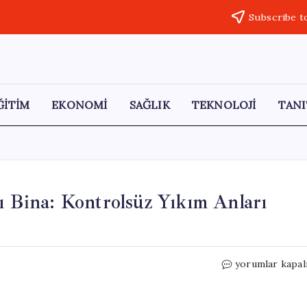
Subscribe t
ĞİTİM
EKONOMİ
SAĞLIK
TEKNOLOJİ
TANI
ı Bina: Kontrolsüz Yıkım Anları
Kepçe
yorumlar kapal
Darbesiyle
Yıkılan
5