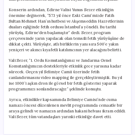
için
Konserin ardından, Edirne Valisi Yunus Sezer etkinliğin
önemine değinerek, “573 yıl önce Eski Cami’mizde Fatih
Sultan Mehmet Han’ın hutbesi ve Akşemseddin Hazretlerinin
duaları eşliğinde fetih ordusu İstanbul’a yöneldi. Bu tarihi
yürüyüş, Edirne’den başlamıştır” dedi. Sezer, program
çerçevesinde yarın yapılacak olan temsili fetih yürüyüşüne de
dikkat çekti. Yürüyüşte, atlı birliklerin yanı sıra 500’e yakın
yeniçeri ve akıncı kıyafetli katılımcının yer alacağını belirtti.
Vali Sezer, “1. Ordu Komutanlığımız ve Jandarma Genel
Komutanlığımızın destekleriyle etkinlik gece yarısına kadar
sürecek. Geçen yıl Selimiye Camii üzerinde fetih
canlandırmasını video mapping ile gerçekleştirmiştik. Bu yıl
ise 1000’i aşkın dron ile görsel bir fetih gösterisi yaparak
programımızı sonlandıracağız” şeklinde konuştu.
Ayrıca, etkinlikler kapsamında Selimiye Camisi’nde cuma
namazı öncesi düzenlenen mevlit programında cemaatle bir
araya gelindi ve namazın ardından hakani helvası ikram edildi.
Vali Sezer, tüm vatandaşları yarınki etkinliğe davet etti.