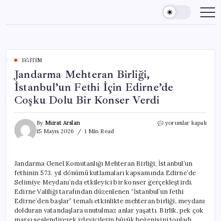
Skip
to
content
EĞITIM
Jandarma Mehteran Birliği,
İstanbul’un Fethi İçin Edirne’de
Coşku Dolu Bir Konser Verdi
Jandarma
By
Murat Arslan
yorumlar kapalı
Mehteran
15 Mayıs 2026
1 Min Read
Birliği,
İstanbul’un
Fethi
Jandarma Genel Komutanlığı Mehteran Birliği, İstanbul’un
İçin
fethinin 573. yıl dönümü kutlamaları kapsamında Edirne’de
Edirne’de
Coşku
Selimiye Meydanı’nda etkileyici bir konser gerçekleştirdi.
Dolu
Edirne Valiliği tarafından düzenlenen “İstanbul’un fethi
Bir
Edirne’den başlar” temalı etkinlikte mehteran birliği, meydanı
Konser
dolduran vatandaşlara unutulmaz anlar yaşattı. Birlik, pek çok
Verdi
marşı seslendirerek izleyicilerin büyük beğenisini topladı.