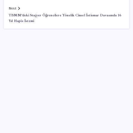
Next
TBMM’deki Stajyer Öğrencilere Yönelik Cinsel İstismar Davasında 16
Yıl Hapis İstemi
SON YAZILAR
TBMM Adalet Komisyonu’nda ‘pislik’ tartışması:
MHP’li Bülbül masaya yumruk attı, İYİ Partili vekilin
üzerine yürüdü
Artık çalışan primi tazminata yansıyacak
Resmi Gazete’de bugün (08.08.2026)