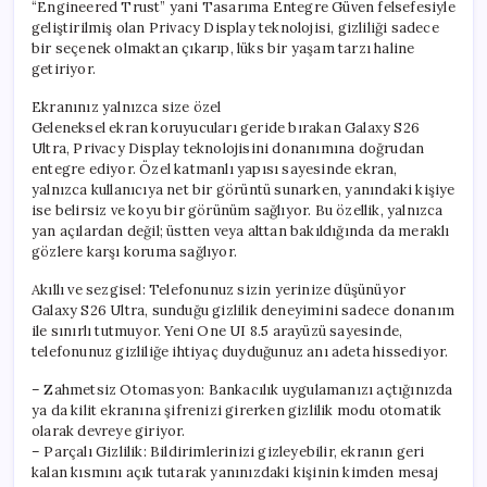
“Engineered Trust” yani Tasarıma Entegre Güven felsefesiyle
geliştirilmiş olan Privacy Display teknolojisi, gizliliği sadece
bir seçenek olmaktan çıkarıp, lüks bir yaşam tarzı haline
getiriyor.
Ekranınız yalnızca size özel
Geleneksel ekran koruyucuları geride bırakan Galaxy S26
Ultra, Privacy Display teknolojisini donanımına doğrudan
entegre ediyor. Özel katmanlı yapısı sayesinde ekran,
yalnızca kullanıcıya net bir görüntü sunarken, yanındaki kişiye
ise belirsiz ve koyu bir görünüm sağlıyor. Bu özellik, yalnızca
yan açılardan değil; üstten veya alttan bakıldığında da meraklı
gözlere karşı koruma sağlıyor.
Akıllı ve sezgisel: Telefonunuz sizin yerinize düşünüyor
Galaxy S26 Ultra, sunduğu gizlilik deneyimini sadece donanım
ile sınırlı tutmuyor. Yeni One UI 8.5 arayüzü sayesinde,
telefonunuz gizliliğe ihtiyaç duyduğunuz anı adeta hissediyor.
– Zahmetsiz Otomasyon: Bankacılık uygulamanızı açtığınızda
ya da kilit ekranına şifrenizi girerken gizlilik modu otomatik
olarak devreye giriyor.
– Parçalı Gizlilik: Bildirimlerinizi gizleyebilir, ekranın geri
kalan kısmını açık tutarak yanınızdaki kişinin kimden mesaj