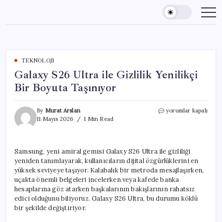
Skip
to
content
TEKNOLOJI
Galaxy S26 Ultra ile Gizlilik Yenilikçi
Bir Boyuta Taşınıyor
Galaxy
By
Murat Arslan
yorumlar kapalı
S26
11 Mayıs 2026
1 Min Read
Ultra
ile
Gizlilik
Samsung, yeni amiral gemisi Galaxy S26 Ultra ile gizliliği
Yenilikçi
yeniden tanımlayarak, kullanıcıların dijital özgürlüklerini en
Bir
Boyuta
yüksek seviyeye taşıyor. Kalabalık bir metroda mesajlaşırken,
Taşınıyor
uçakta önemli belgeleri incelerken veya kafede banka
için
hesaplarına göz atarken başkalarının bakışlarının rahatsız
edici olduğunu biliyoruz. Galaxy S26 Ultra, bu durumu köklü
bir şekilde değiştiriyor.