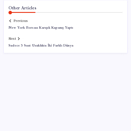
Other Articles
Previous
New York Borsası Karışık Kapanış Yaptı
Next
Sadece 3 Saat Uzaklıkta İki Farklı Dünya
SON YAZILAR
TBMM Adalet Komisyonu’nda ‘pislik’ tartışması:
MHP’li Bülbül masaya yumruk attı, İYİ Partili vekilin