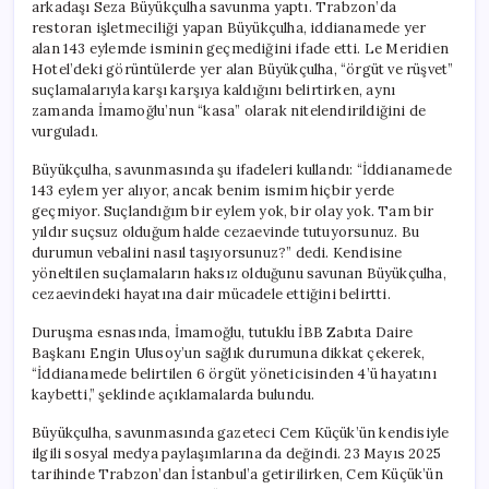
arkadaşı Seza Büyükçulha savunma yaptı. Trabzon’da
restoran işletmeciliği yapan Büyükçulha, iddianamede yer
alan 143 eylemde isminin geçmediğini ifade etti. Le Meridien
Hotel’deki görüntülerde yer alan Büyükçulha, “örgüt ve rüşvet”
suçlamalarıyla karşı karşıya kaldığını belirtirken, aynı
zamanda İmamoğlu’nun “kasa” olarak nitelendirildiğini de
vurguladı.
Büyükçulha, savunmasında şu ifadeleri kullandı: “İddianamede
143 eylem yer alıyor, ancak benim ismim hiçbir yerde
geçmiyor. Suçlandığım bir eylem yok, bir olay yok. Tam bir
yıldır suçsuz olduğum halde cezaevinde tutuyorsunuz. Bu
durumun vebalini nasıl taşıyorsunuz?” dedi. Kendisine
yöneltilen suçlamaların haksız olduğunu savunan Büyükçulha,
cezaevindeki hayatına dair mücadele ettiğini belirtti.
Duruşma esnasında, İmamoğlu, tutuklu İBB Zabıta Daire
Başkanı Engin Ulusoy’un sağlık durumuna dikkat çekerek,
“İddianamede belirtilen 6 örgüt yöneticisinden 4’ü hayatını
kaybetti,” şeklinde açıklamalarda bulundu.
Büyükçulha, savunmasında gazeteci Cem Küçük’ün kendisiyle
ilgili sosyal medya paylaşımlarına da değindi. 23 Mayıs 2025
tarihinde Trabzon’dan İstanbul’a getirilirken, Cem Küçük’ün