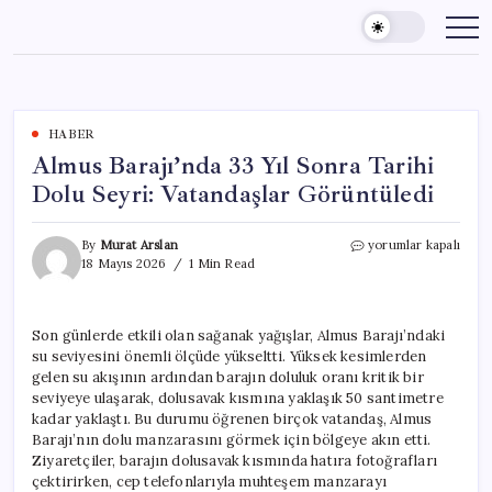
Skip
to
content
HABER
Almus Barajı’nda 33 Yıl Sonra Tarihi
Dolu Seyri: Vatandaşlar Görüntüledi
Almus
By
Murat Arslan
yorumlar kapalı
Barajı’nda
18 Mayıs 2026
1 Min Read
33
Yıl
Sonra
Son günlerde etkili olan sağanak yağışlar, Almus Barajı’ndaki
Tarihi
su seviyesini önemli ölçüde yükseltti. Yüksek kesimlerden
Dolu
Seyri:
gelen su akışının ardından barajın doluluk oranı kritik bir
Vatandaşlar
seviyeye ulaşarak, dolusavak kısmına yaklaşık 50 santimetre
Görüntüledi
kadar yaklaştı. Bu durumu öğrenen birçok vatandaş, Almus
için
Barajı’nın dolu manzarasını görmek için bölgeye akın etti.
Ziyaretçiler, barajın dolusavak kısmında hatıra fotoğrafları
çektirirken, cep telefonlarıyla muhteşem manzarayı