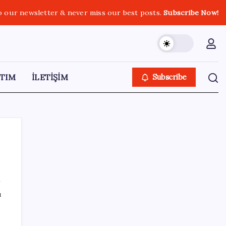
o our newsletter & never miss our best posts.
Subscribe Now!
TIM
İLETİŞİM
Subscribe
SON YAZILAR
ı
Türkiye’de Skywell ET5 Modelleri Yanmaya
Devam Ediyor!