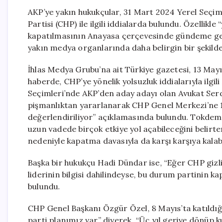
AKP’ye yakın hukukçular, 31 Mart 2024 Yerel Seçim
Partisi (CHP) ile ilgili iddialarda bulundu. Özellikl
kapatılmasının Anayasa çerçevesinde gündeme geleb
yakın medya organlarında daha belirgin bir şekilde
İhlas Medya Grubu’na ait Türkiye gazetesi, 13 Mayı
haberde, CHP’ye yönelik yolsuzluk iddialarıyla ilgil
Seçimleri’nde AKP’den aday adayı olan Avukat Serd
pişmanlıktan yararlanarak CHP Genel Merkezi’ne 1 m
değerlendiriliyor” açıklamasında bulundu. Tokdemir
uzun vadede birçok etkiye yol açabileceğini belirt
nedeniyle kapatma davasıyla da karşı karşıya kalabi
Başka bir hukukçu Hadi Dündar ise, “Eğer CHP gizli
liderinin bilgisi dahilindeyse, bu durum partinin k
bulundu.
CHP Genel Başkanı Özgür Özel, 8 Mayıs’ta katıldığı
parti planımız var” diyerek, “Üç yıl geriye dönüp k