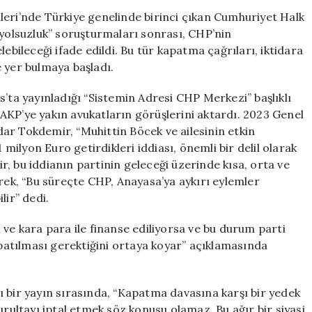
Üzerine
leri’nde Türkiye genelinde birinci çıkan Cumhuriyet Halk
Çarpıcı
e “yolsuzluk” soruşturmaları sonrası, CHP’nin
İddialar:
ileceği ifade edildi. Bu tür kapatma çağrıları, iktidara
Kapatma
 yer bulmaya başladı.
Tehdidi
için
s’ta yayınladığı “Sistemin Adresi CHP Merkezi” başlıklı
i AKP’ye yakın avukatların görüşlerini aktardı. 2023 Genel
ar Tokdemir, “Muhittin Böcek ve ailesinin etkin
ilyon Euro getirdikleri iddiası, önemli bir delil olarak
, bu iddianın partinin geleceği üzerinde kısa, orta ve
erek, “Bu süreçte CHP, Anayasa’ya aykırı eylemler
lir” dedi.
 ve kara para ile finanse ediliyorsa ve bu durum parti
apatılması gerektiğini ortaya koyar” açıklamasında
 bir yayın sırasında, “Kapatma davasına karşı bir yedek
urultayı iptal etmek söz konusu olamaz. Bu ağır bir siyasi