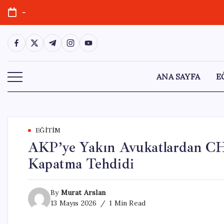
Skip
-
to
content
https://www.facebook.com/
https://twitter.com/
https://t.me/
https://www.instagram.com/
https://youtube.com/
ANA SAYFA
E
EĞITIM
AKP’ye Yakın Avukatlardan CHP
Kapatma Tehdidi
By
Murat Arslan
13 Mayıs 2026
1 Min Read