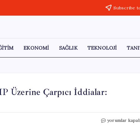
Subscribe t
ĞİTİM
EKONOMİ
SAĞLIK
TEKNOLOJİ
TANI
 Üzerine Çarpıcı İddialar:
AKP’ye
yorumlar kapal
Yakın
Avukatlardan
CHP