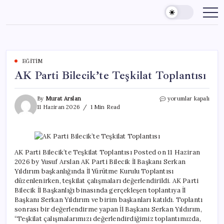
Skip
to
content
EĞITIM
AK Parti Bilecik’te Teşkilat Toplantısı
AK
By
Murat Arslan
yorumlar kapalı
Parti
11 Haziran 2026
1 Min Read
Bilecik’te
Teşkilat
Toplantısı
için
AK Parti Bilecik’te Teşkilat Toplantısı Posted on 11 Haziran
2026 by Yusuf Arslan AK Parti Bilecik İl Başkanı Serkan
Yıldırım başkanlığında İl Yürütme Kurulu Toplantısı
düzenlenirken, teşkilat çalışmaları değerlendirildi. AK Parti
Bilecik İl Başkanlığı binasında gerçekleşen toplantıya İl
Başkanı Serkan Yıldırım ve birim başkanları katıldı. Toplantı
sonrası bir değerlendirme yapan İl Başkanı Serkan Yıldırım,
“Teşkilat çalışmalarımızı değerlendirdiğimiz toplantımızda,